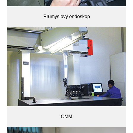
Průmyslový endoskop
CMM