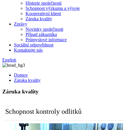
Historie společnosti
Schopnost výzkumu a vývoje
Kooperativní klient
Záruka kvality
Zprávy
Novinky společnosti
Případ zákazníka
Průmyslové informace
Sociální odpovědnost
Kontaktujte nás
English
Domov
Záruka kvality
Záruka kvality
Schopnost kontroly odlitků