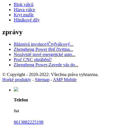
Blok válců
Hlava válce
Kryt mušle
Hliníkové díly
zprávy
Bláznivá involuce!Čtyřválcový...
Zhengheng Power třetí čtvrtina...
Nezávislé nové energetické auto...
Proč CNC obrábění?
Zhengheng Power-Zavede vás do...
© Copyright - 2020-2022: Všechna práva vyhrazena.
Horké produkty
-
Sitemap
-
AMP Mobile
Telefon
Tel
8613882225198