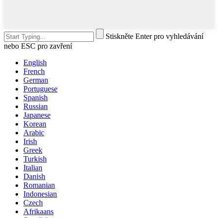
Stiskněte Enter pro vyhledávání
nebo ESC pro zavření
English
French
German
Portuguese
Spanish
Russian
Japanese
Korean
Arabic
Irish
Greek
Turkish
Italian
Danish
Romanian
Indonesian
Czech
Afrikaans