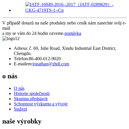
V případě dotazů na naše produkty nebo ceník nám zanechte svůj e-
mail
a my se vám do 24 hodin ozveme.
poptávka
Adresa: č. 69, Juhe Road, Xindu Industrial East District,
Chengdu.
Telefon:
86-400-012-9020
E-mailem:
jonathan@zhdl.com
o nás
O nás
Historie společnosti
Skupina představit
Schopnost výzkumu a vývoje
Stažení
naše výrobky