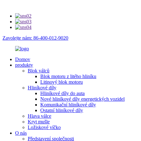
Zavolejte nám: 86-400-012-9020
Domov
produkty
Blok válců
Blok motoru z litého hliníku
Litinový blok motoru
Hliníkové díly
Hliníkové díly do auta
Nové hliníkové díly energetických vozidel
Komunikační hliníkové díly
Ostatní hliníkové díly
Hlava válce
Kryt mušle
Ložiskové víčko
O nás
Představení společnosti