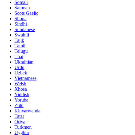
Somali
Samoan
Scots Gaelic
Shona
Sindhi
Sundanese
Swahili
Tajik
Tamil
Telugu
Thai
Ukrainian
Urdu
Uzbek
Vietnamese
Welsh
Xhosa
Yiddish
Yoruba
Zulu
Kinyarwanda
Tatar
Oriya
Turkmen
Uyghur