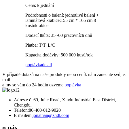
Cena: k jednání
Podrobnosti o balení: jednotlivé balení +
laminátová krabice;155 cm * 165 cm 8
kusů/krabice
Dodací lhůta: 35~60 pracovních dnů
Platba: T/T, L/C
Kapacita dodávky: 500 000 kusů/rok
poptávka
detail
V případě dotazů na naše produkty nebo ceník nám zanechte svůj e-
mail
a my se vám do 24 hodin ozveme.
poptávka
Adresa: č. 69, Juhe Road, Xindu Industrial East District,
Chengdu.
Telefon:
86-400-012-9020
E-mailem:
jonathan@zhdl.com
o nás