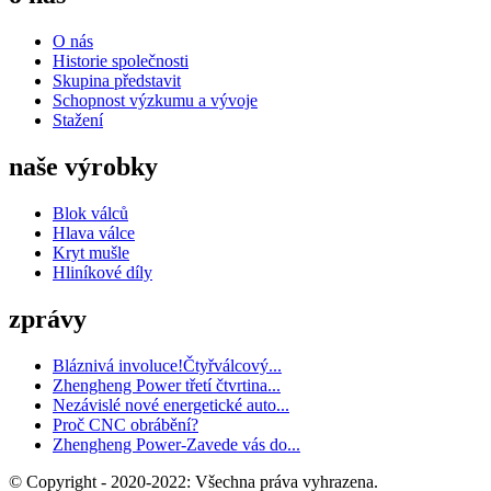
O nás
Historie společnosti
Skupina představit
Schopnost výzkumu a vývoje
Stažení
naše výrobky
Blok válců
Hlava válce
Kryt mušle
Hliníkové díly
zprávy
Bláznivá involuce!Čtyřválcový...
Zhengheng Power třetí čtvrtina...
Nezávislé nové energetické auto...
Proč CNC obrábění?
Zhengheng Power-Zavede vás do...
© Copyright - 2020-2022: Všechna práva vyhrazena.