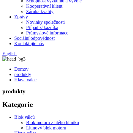
Schopnost výzkumu a vývoje
Kooperativní klient
Záruka kvality
Zprávy
Novinky společnosti
Případ zákazníka
Průmyslové informace
Sociální odpovědnost
Kontaktujte nás
English
Domov
produkty
Hlava válce
produkty
Kategorie
Blok válců
Blok motoru z litého hliníku
Litinový blok motoru