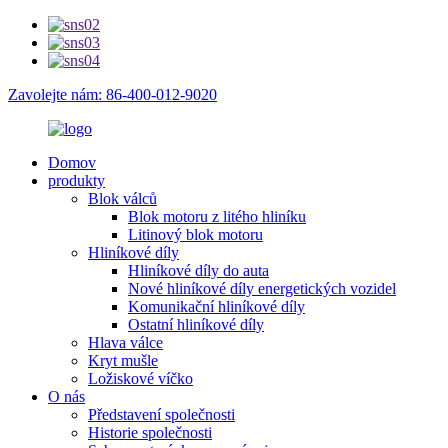
Zavolejte nám: 86-400-012-9020
Domov
produkty
Blok válců
Blok motoru z litého hliníku
Litinový blok motoru
Hliníkové díly
Hliníkové díly do auta
Nové hliníkové díly energetických vozidel
Komunikační hliníkové díly
Ostatní hliníkové díly
Hlava válce
Kryt mušle
Ložiskové víčko
O nás
Představení společnosti
Historie společnosti