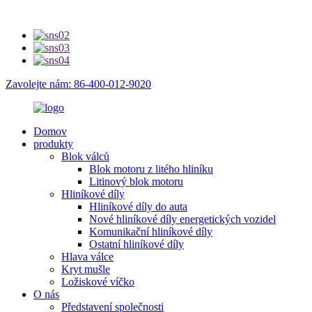
Zavolejte nám: 86-400-012-9020
Domov
produkty
Blok válců
Blok motoru z litého hliníku
Litinový blok motoru
Hliníkové díly
Hliníkové díly do auta
Nové hliníkové díly energetických vozidel
Komunikační hliníkové díly
Ostatní hliníkové díly
Hlava válce
Kryt mušle
Ložiskové víčko
O nás
Představení společnosti