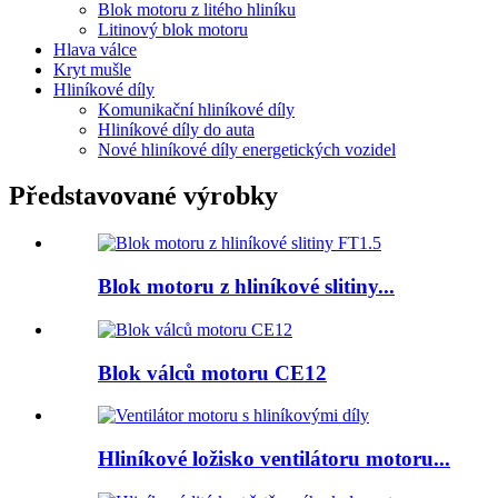
Blok motoru z litého hliníku
Litinový blok motoru
Hlava válce
Kryt mušle
Hliníkové díly
Komunikační hliníkové díly
Hliníkové díly do auta
Nové hliníkové díly energetických vozidel
Představované výrobky
Blok motoru z hliníkové slitiny...
Blok válců motoru CE12
Hliníkové ložisko ventilátoru motoru...