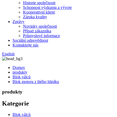
Historie společnosti
Schopnost výzkumu a vývoje
Kooperativní klient
Záruka kvality
Zprávy
Novinky společnosti
Případ zákazníka
Průmyslové informace
Sociální odpovědnost
Kontaktujte nás
English
Domov
produkty
Blok válců
Blok motoru z litého hliníku
produkty
Kategorie
Blok válců