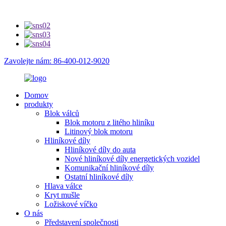
Zavolejte nám: 86-400-012-9020
Domov
produkty
Blok válců
Blok motoru z litého hliníku
Litinový blok motoru
Hliníkové díly
Hliníkové díly do auta
Nové hliníkové díly energetických vozidel
Komunikační hliníkové díly
Ostatní hliníkové díly
Hlava válce
Kryt mušle
Ložiskové víčko
O nás
Představení společnosti