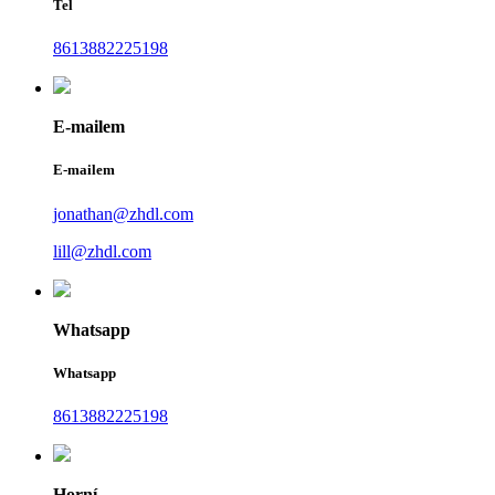
Tel
8613882225198
E-mailem
E-mailem
jonathan@zhdl.com
lill@zhdl.com
Whatsapp
Whatsapp
8613882225198
Horní