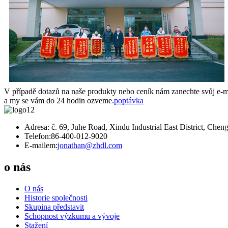
V případě dotazů na naše produkty nebo ceník nám zanechte svůj e-m
a my se vám do 24 hodin ozveme.
poptávka
Adresa: č. 69, Juhe Road, Xindu Industrial East District, Chen
Telefon:
86-400-012-9020
E-mailem:
jonathan@zhdl.com
o nás
O nás
Historie společnosti
Skupina představit
Schopnost výzkumu a vývoje
Stažení