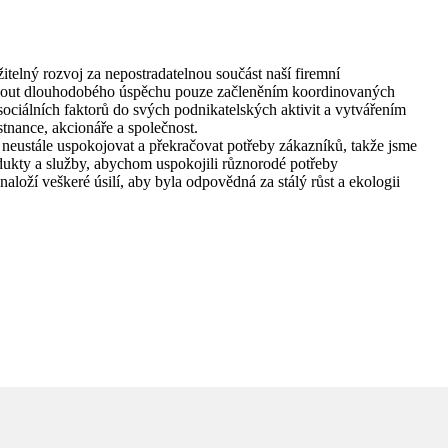
elný rozvoj za nepostradatelnou součást naší firemní
nout dlouhodobého úspěchu pouze začleněním koordinovaných
ciálních faktorů do svých podnikatelských aktivit a vytvářením
tnance, akcionáře a společnost.
e neustále uspokojovat a překračovat potřeby zákazníků, takže jsme
odukty a služby, abychom uspokojili různorodé potřeby
oží veškeré úsilí, aby byla odpovědná za stálý růst a ekologii