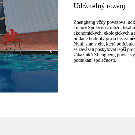
Udržitelný rozvoj
Zhengheng vždy považoval udržit
kultury.Společnost může dosáh
ekonomických, ekologických a so
přidané hodnoty pro sebe, zaměs
Nyní jsme v éře, která potřebuj
se zavázali poskytovat lepší pr
zákazníků.Zhengheng power vynal
podnikání společnosti.