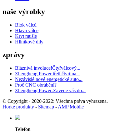
naše výrobky
Blok válců
Hlava válce
Kryt mušle
Hliníkové díly
zprávy
Bláznivá involuce!Čtyřválcový...
Zhengheng Power třetí čtvrtina...
Nezávislé nové energetické auto...
Proč CNC obrábění?
Zhengheng Power-Zavede vás do...
© Copyright - 2020-2022: Všechna práva vyhrazena.
Horké produkty
-
Sitemap
-
AMP Mobile
Telefon