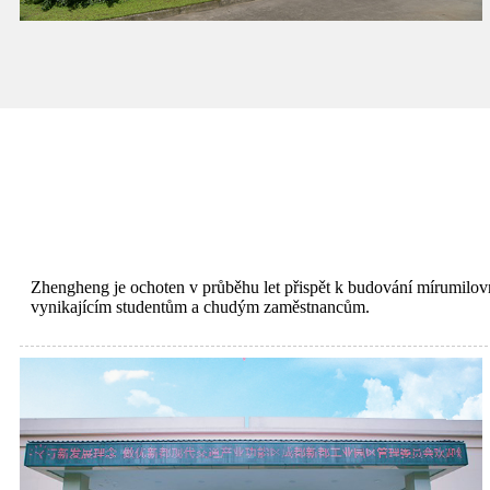
Zhengheng je ochoten v průběhu let přispět k budování mírumilovněj
vynikajícím studentům a chudým zaměstnancům.