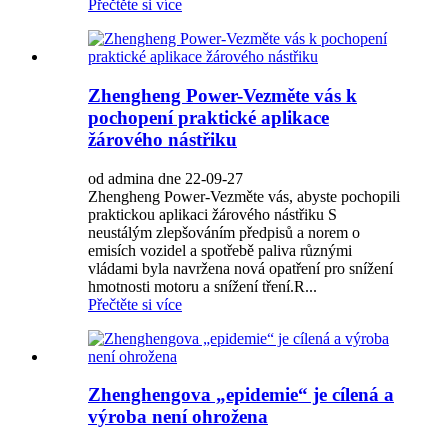
Přečtěte si více
Zhengheng Power-Vezměte vás k
pochopení praktické aplikace
žárového nástřiku
od admina dne 22-09-27
Zhengheng Power-Vezměte vás, abyste pochopili
praktickou aplikaci žárového nástřiku S
neustálým zlepšováním předpisů a norem o
emisích vozidel a spotřebě paliva různými
vládami byla navržena nová opatření pro snížení
hmotnosti motoru a snížení tření.R...
Přečtěte si více
Zhenghengova „epidemie“ je cílená a
výroba není ohrožena