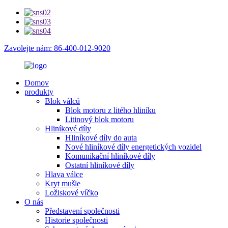
Zavolejte nám: 86-400-012-9020
Domov
produkty
Blok válců
Blok motoru z litého hliníku
Litinový blok motoru
Hliníkové díly
Hliníkové díly do auta
Nové hliníkové díly energetických vozidel
Komunikační hliníkové díly
Ostatní hliníkové díly
Hlava válce
Kryt mušle
Ložiskové víčko
O nás
Představení společnosti
Historie společnosti