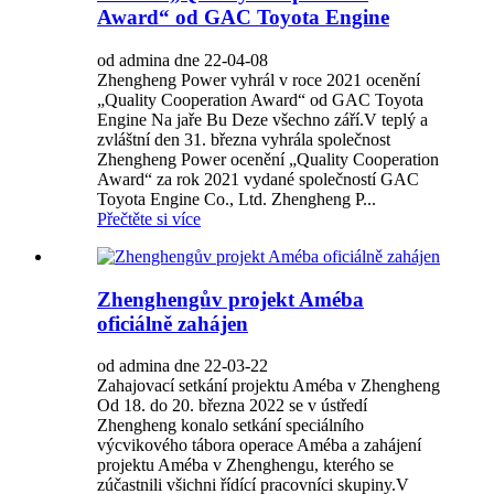
Award“ od GAC Toyota Engine
od admina dne 22-04-08
Zhengheng Power vyhrál v roce 2021 ocenění
„Quality Cooperation Award“ od GAC Toyota
Engine Na jaře Bu Deze všechno září.V teplý a
zvláštní den 31. března vyhrála společnost
Zhengheng Power ocenění „Quality Cooperation
Award“ za rok 2021 vydané společností GAC
Toyota Engine Co., Ltd. Zhengheng P...
Přečtěte si více
Zhenghengův projekt Améba
oficiálně zahájen
od admina dne 22-03-22
Zahajovací setkání projektu Améba v Zhengheng
Od 18. do 20. března 2022 se v ústředí
Zhengheng konalo setkání speciálního
výcvikového tábora operace Améba a zahájení
projektu Améba v Zhenghengu, kterého se
zúčastnili všichni řídící pracovníci skupiny.V