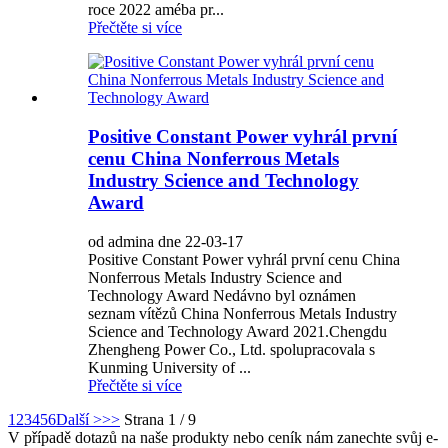
roce 2022 améba pr...
Přečtěte si více
Positive Constant Power vyhrál první
cenu China Nonferrous Metals
Industry Science and Technology
Award
od admina dne 22-03-17
Positive Constant Power vyhrál první cenu China
Nonferrous Metals Industry Science and
Technology Award Nedávno byl oznámen
seznam vítězů China Nonferrous Metals Industry
Science and Technology Award 2021.Chengdu
Zhengheng Power Co., Ltd. spolupracovala s
Kunming University of ...
Přečtěte si více
1
2
3
4
5
6
Další >
>>
Strana 1 / 9
V případě dotazů na naše produkty nebo ceník nám zanechte svůj e-