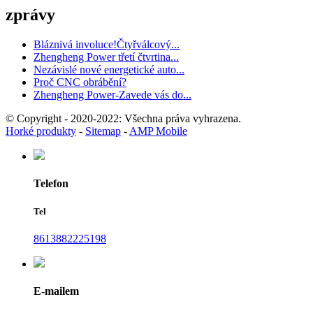
zprávy
Bláznivá involuce!Čtyřválcový...
Zhengheng Power třetí čtvrtina...
Nezávislé nové energetické auto...
Proč CNC obrábění?
Zhengheng Power-Zavede vás do...
© Copyright - 2020-2022: Všechna práva vyhrazena.
Horké produkty
-
Sitemap
-
AMP Mobile
Telefon
Tel
8613882225198
E-mailem