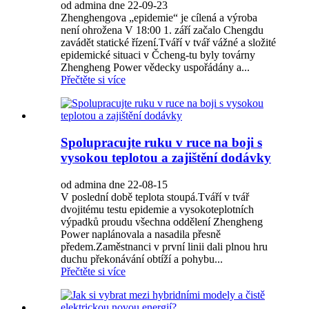
od admina dne 22-09-23
Zhenghengova „epidemie“ je cílená a výroba
není ohrožena V 18:00 1. září začalo Chengdu
zavádět statické řízení.Tváří v tvář vážné a složité
epidemické situaci v Čcheng-tu byly továrny
Zhengheng Power vědecky uspořádány a...
Přečtěte si více
Spolupracujte ruku v ruce na boji s
vysokou teplotou a zajištění dodávky
od admina dne 22-08-15
V poslední době teplota stoupá.Tváří v tvář
dvojitému testu epidemie a vysokoteplotních
výpadků proudu všechna oddělení Zhengheng
Power naplánovala a nasadila přesně
předem.Zaměstnanci v první linii dali plnou hru
duchu překonávání obtíží a pohybu...
Přečtěte si více