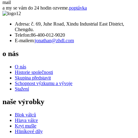
mail
a my se vám do 24 hodin ozveme.
poptávka
Adresa: č. 69, Juhe Road, Xindu Industrial East District,
Chengdu.
Telefon:
86-400-012-9020
E-mailem:
jonathan@zhdl.com
o nás
O nás
Historie společnosti
Skupina představit
Schopnost výzkumu a vývoje
Stažení
naše výrobky
Blok válců
Hlava válce
Kryt mušle
Hliníkové díly