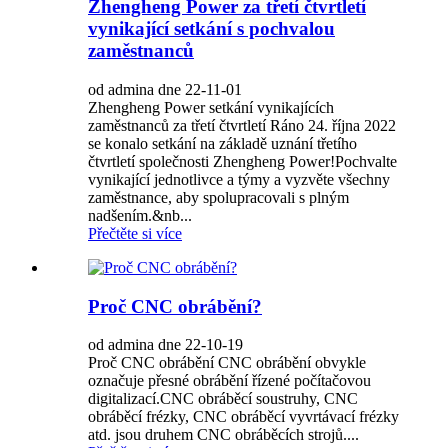
Zhengheng Power za třetí čtvrtletí
vynikající setkání s pochvalou
zaměstnanců
od admina dne 22-11-01
Zhengheng Power setkání vynikajících
zaměstnanců za třetí čtvrtletí Ráno 24. října 2022
se konalo setkání na základě uznání třetího
čtvrtletí společnosti Zhengheng Power!Pochvalte
vynikající jednotlivce a týmy a vyzvěte všechny
zaměstnance, aby spolupracovali s plným
nadšením.&nb...
Přečtěte si více
Proč CNC obrábění?
od admina dne 22-10-19
Proč CNC obrábění CNC obrábění obvykle
označuje přesné obrábění řízené počítačovou
digitalizací.CNC obráběcí soustruhy, CNC
obráběcí frézky, CNC obráběcí vyvrtávací frézky
atd. jsou druhem CNC obráběcích strojů....