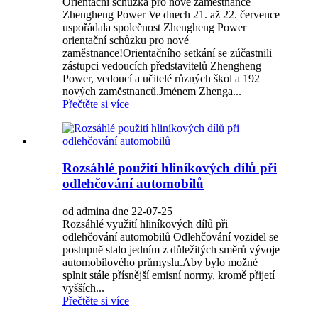
Orientační schůzka pro nové zaměstnance
Zhengheng Power Ve dnech 21. až 22. července
uspořádala společnost Zhengheng Power
orientační schůzku pro nové
zaměstnance!Orientačního setkání se zúčastnili
zástupci vedoucích představitelů Zhengheng
Power, vedoucí a učitelé různých škol a 192
nových zaměstnanců.Jménem Zhenga...
Přečtěte si více
Rozsáhlé použití hliníkových dílů při
odlehčování automobilů
od admina dne 22-07-25
Rozsáhlé využití hliníkových dílů při
odlehčování automobilů Odlehčování vozidel se
postupně stalo jedním z důležitých směrů vývoje
automobilového průmyslu.Aby bylo možné
splnit stále přísnější emisní normy, kromě přijetí
vyšších...
Přečtěte si více