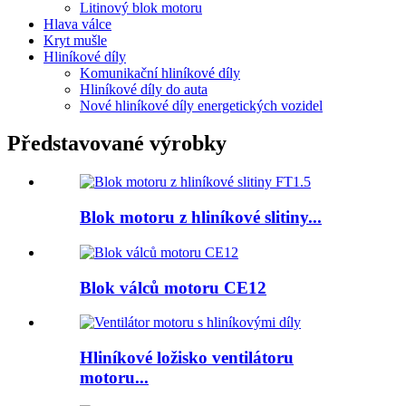
Litinový blok motoru
Hlava válce
Kryt mušle
Hliníkové díly
Komunikační hliníkové díly
Hliníkové díly do auta
Nové hliníkové díly energetických vozidel
Představované výrobky
Blok motoru z hliníkové slitiny...
Blok válců motoru CE12
Hliníkové ložisko ventilátoru
motoru...