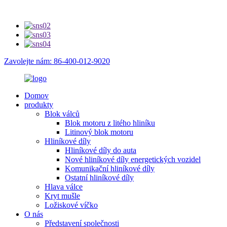
Zavolejte nám: 86-400-012-9020
Domov
produkty
Blok válců
Blok motoru z litého hliníku
Litinový blok motoru
Hliníkové díly
Hliníkové díly do auta
Nové hliníkové díly energetických vozidel
Komunikační hliníkové díly
Ostatní hliníkové díly
Hlava válce
Kryt mušle
Ložiskové víčko
O nás
Představení společnosti