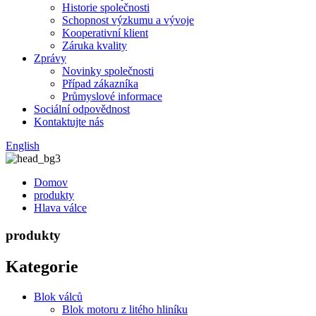
Historie společnosti
Schopnost výzkumu a vývoje
Kooperativní klient
Záruka kvality
Zprávy
Novinky společnosti
Případ zákazníka
Průmyslové informace
Sociální odpovědnost
Kontaktujte nás
English
Domov
produkty
Hlava válce
produkty
Kategorie
Blok válců
Blok motoru z litého hliníku