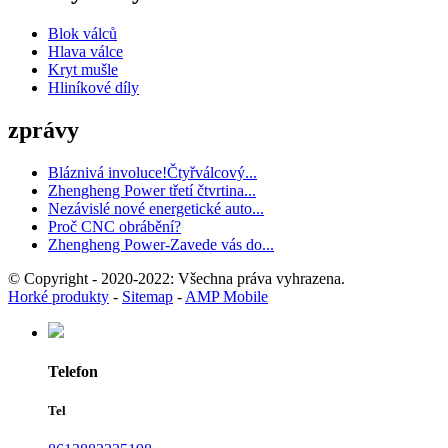
Blok válců
Hlava válce
Kryt mušle
Hliníkové díly
zprávy
Bláznivá involuce!Čtyřválcový...
Zhengheng Power třetí čtvrtina...
Nezávislé nové energetické auto...
Proč CNC obrábění?
Zhengheng Power-Zavede vás do...
© Copyright - 2020-2022: Všechna práva vyhrazena.
Horké produkty
-
Sitemap
-
AMP Mobile
Telefon
Tel