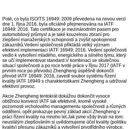
Poté, co byla ISO/TS 16949: 2009 převedena na novou verzi
dne 1. října 2016, byla oficiálně přejmenována na IATF
16949: 2016. Tato certifikace je mezinárodním pasem pro
automobilový průmysl a je také kouzelnou zbraní pro
zlepšení manažerských schopností a zvýšit spokojenost
zákazníků.Vedení společnosti přikládá velký význam
efektivní implementaci IATF 16949: 2016. Vedení společnosti
vedlo k vytvoření mladého, energického a silného týmu, který
se učí implementovat standard.V kombinaci se skutečnou
situací společnosti a po roce tvrdé práce v říjnu 2017 (IATF v
prvním roce po převodu) Zhengheng úspěšně dokončil
převod IATF 16949: 2016, zavedl soubor systému řízení
kvality IATF 16949 s charakteristikami Zhengheng a udržoval
efektivní provoz.
Akcie Zhengheng tentokrát dokážou dokončit vysoce
obtížnou konverzi IATF tak efektivně, kromě vysoké
pozornosti vrcholového managementu společnosti a různých
oddělení, opět prokazuje pevný základ akcií Zhengheng v
práci řízení kvality na mnoho let.Jak jsme vždy trvali na tom:
neustálým zlepšováním si uvědomujeme účel kvality (politiku
kvality) přesunu zákazníků a vytvoření prvotřídního výrobce.