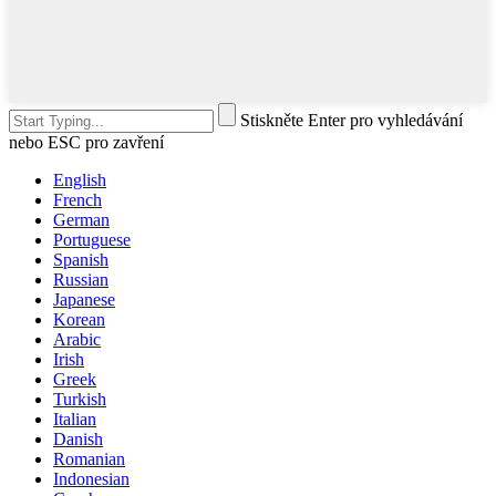
Stiskněte Enter pro vyhledávání
nebo ESC pro zavření
English
French
German
Portuguese
Spanish
Russian
Japanese
Korean
Arabic
Irish
Greek
Turkish
Italian
Danish
Romanian
Indonesian