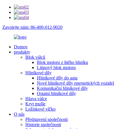
Zavolejte nám: 86-400-012-9020
Domov
produkty
Blok válců
Blok motoru z litého hliníku
Litinový blok motoru
Hliníkové díly
Hliníkové díly do auta
Nové hliníkové díly energetických vozidel
Komunikační hliníkové díly
Ostatní hliníkové díly
Hlava válce
Kryt mušle
Ložiskové víčko
O nás
Představení společnosti
Historie společnosti