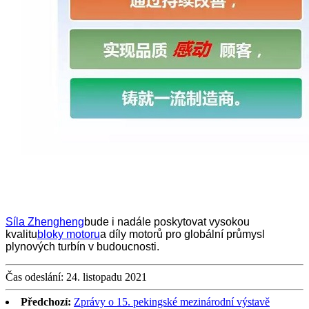
Síla Zhengheng
bude i nadále poskytovat vysokou
kvalitu
bloky motoru
a díly motorů pro globální průmysl
plynových turbín v budoucnosti.
Čas odeslání: 24. listopadu 2021
Předchozí:
Zprávy o 15. pekingské mezinárodní výstavě