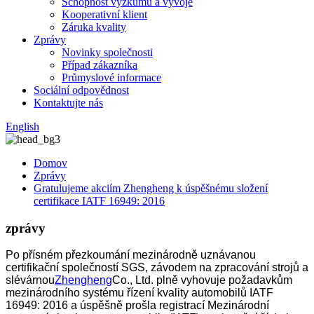
Schopnost výzkumu a vývoje
Kooperativní klient
Záruka kvality
Zprávy
Novinky společnosti
Případ zákazníka
Průmyslové informace
Sociální odpovědnost
Kontaktujte nás
English
Domov
Zprávy
Gratulujeme akciím Zhengheng k úspěšnému složení
certifikace IATF 16949: 2016
zprávy
Po přísném přezkoumání mezinárodně uznávanou
certifikační společností SGS, závodem na zpracování strojů a
slévárnou
Zhengheng
Co., Ltd. plně vyhovuje požadavkům
mezinárodního systému řízení kvality automobilů IATF
16949: 2016 a úspěšně prošla registrací Mezinárodní