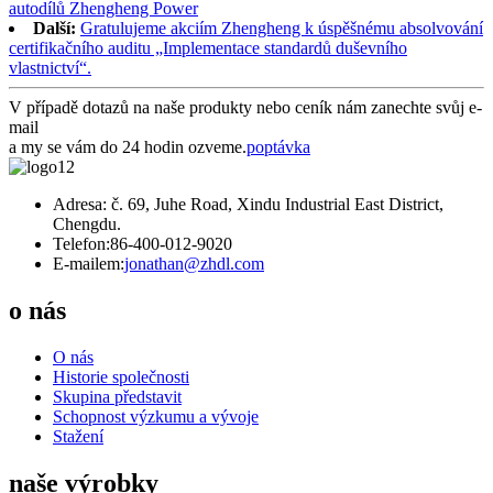
autodílů Zhengheng Power
Další:
Gratulujeme akciím Zhengheng k úspěšnému absolvování
certifikačního auditu „Implementace standardů duševního
vlastnictví“.
V případě dotazů na naše produkty nebo ceník nám zanechte svůj e-
mail
a my se vám do 24 hodin ozveme.
poptávka
Adresa: č. 69, Juhe Road, Xindu Industrial East District,
Chengdu.
Telefon:
86-400-012-9020
E-mailem:
jonathan@zhdl.com
o nás
O nás
Historie společnosti
Skupina představit
Schopnost výzkumu a vývoje
Stažení
naše výrobky