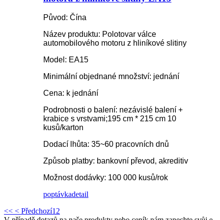
Původ: Čína
Název produktu: Polotovar válce
automobilového motoru z hliníkové slitiny
Model: EA15
Minimální objednané množství: jednání
Cena: k jednání
Podrobnosti o balení: nezávislé balení +
krabice s vrstvami;195 cm * 215 cm 10
kusů/karton
Dodací lhůta: 35~60 pracovních dnů
Způsob platby: bankovní převod, akreditiv
Možnost dodávky: 100 000 kusů/rok
poptávka
detail
<<
< Předchozí
1
2
V případě dotazů na naše produkty nebo ceník nám zanechte svůj e-