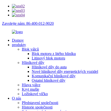
Zavolejte nám: 86-400-012-9020
Domov
produkty
Blok válců
Blok motoru z litého hliníku
Litinový blok motoru
Hliníkové díly
Hliníkové díly do auta
Nové hliníkové díly energetických vozidel
Komunikační hliníkové díly
Ostatní hliníkové díly
Hlava válce
Kryt mušle
Ložiskové víčko
O nás
Představení společnosti
Historie společnosti