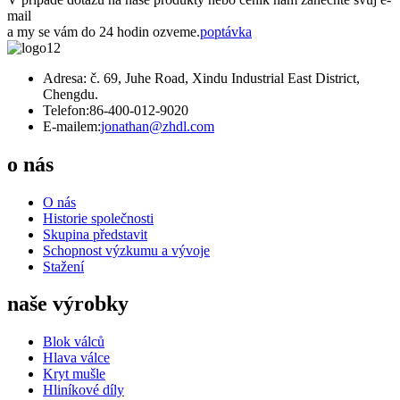
mail
a my se vám do 24 hodin ozveme.
poptávka
Adresa: č. 69, Juhe Road, Xindu Industrial East District,
Chengdu.
Telefon:
86-400-012-9020
E-mailem:
jonathan@zhdl.com
o nás
O nás
Historie společnosti
Skupina představit
Schopnost výzkumu a vývoje
Stažení
naše výrobky
Blok válců
Hlava válce
Kryt mušle
Hliníkové díly