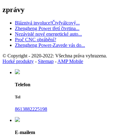
zprávy
Bláznivá involuce!Čtyřválcový...
Zhengheng Power třetí čtvrtina...
Nezávislé nové energetické auto...
Proč CNC obrábění?
Zhengheng Power-Zavede vás do...
© Copyright - 2020-2022: Všechna práva vyhrazena.
Horké produkty
-
Sitemap
-
AMP Mobile
Telefon
Tel
8613882225198
E-mailem