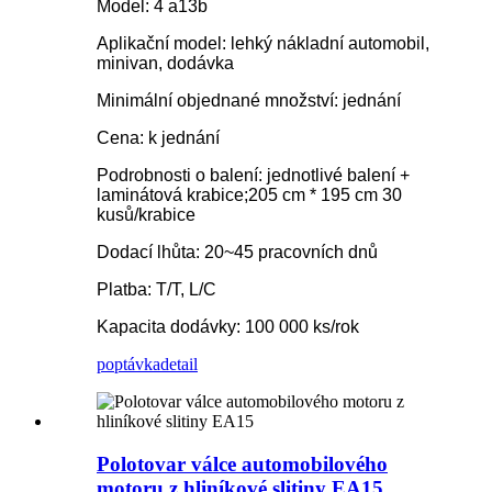
Model: 4 a13b
Aplikační model: lehký nákladní automobil,
minivan, dodávka
Minimální objednané množství: jednání
Cena: k jednání
Podrobnosti o balení: jednotlivé balení +
laminátová krabice;205 cm * 195 cm 30
kusů/krabice
Dodací lhůta: 20~45 pracovních dnů
Platba: T/T, L/C
Kapacita dodávky: 100 000 ks/rok
poptávka
detail
Polotovar válce automobilového
motoru z hliníkové slitiny EA15