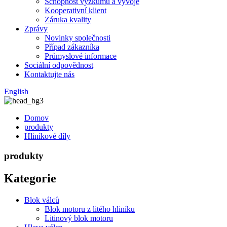
Schopnost výzkumu a vývoje
Kooperativní klient
Záruka kvality
Zprávy
Novinky společnosti
Případ zákazníka
Průmyslové informace
Sociální odpovědnost
Kontaktujte nás
English
Domov
produkty
Hliníkové díly
produkty
Kategorie
Blok válců
Blok motoru z litého hliníku
Litinový blok motoru