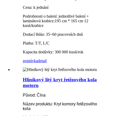
Cena: k jednání
Podrobnosti o balení: jednotlivé balení +
laminátová krabice;195 cm * 165 cm 12
kusů/krabice
Dodací lhůta: 35~60 pracovních dnů
Platba: T/T, L/C
Kapacita dodávky: 300 000 kusů/rok
poptávka
detail
Hliníkový litý kryt řetězového kola
motoru
Původ: Čína
Název produktu: Kryt komory řetězového
kola